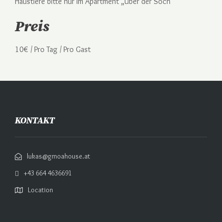
Haustiere bitte nur im Apartment „Über der Söch“
Preis
10
€
/ Pro Tag / Pro Gast
KONTAKT
lukas@gmoahouse.at
+43 664 4636691
Location