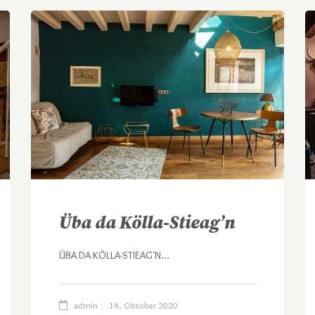
Üba da Kölla-Stieag’n
ÜBA DA KÖLLA-STIEAG'N…
admin
14. Oktober 2020