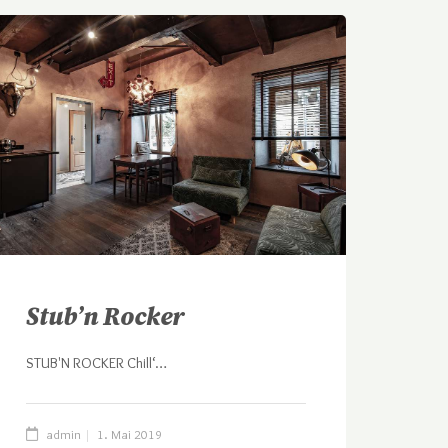
Stub’n Rocker
STUB'N ROCKER Chill‘…
admin
1. Mai 2019